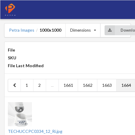
Petra Images
1000x1000
Dimensions
Downlo
/
File
SKU
File Last Modified
1
2
...
1661
1662
1663
1664
TECHUCCPC0334_12_Ri.jpg