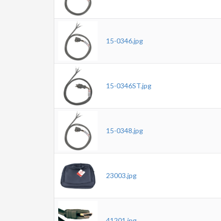
15-0346.jpg
15-0346ST.jpg
15-0348.jpg
23003.jpg
41201.jpg