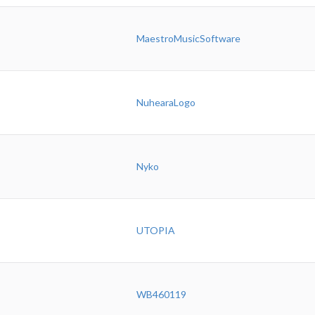
MaestroMusicSoftware
NuhearaLogo
Nyko
UTOPIA
WB460119