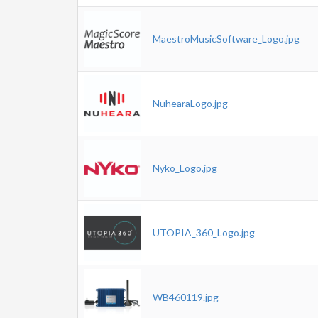
MaestroMusicSoftware_Logo.jpg
NuhearaLogo.jpg
Nyko_Logo.jpg
UTOPIA_360_Logo.jpg
WB460119.jpg