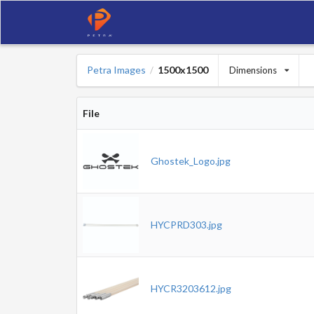
Petra Images
1500x1500
Dimensions
/
File
Ghostek_Logo.jpg
HYCPRD303.jpg
HYCR3203612.jpg