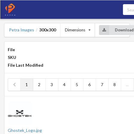
Petra Images
300x300
Dimensions
Download
/
File
SKU
File Last Modified
1
2
3
4
5
6
7
8
...
Ghostek_Logo.jpg