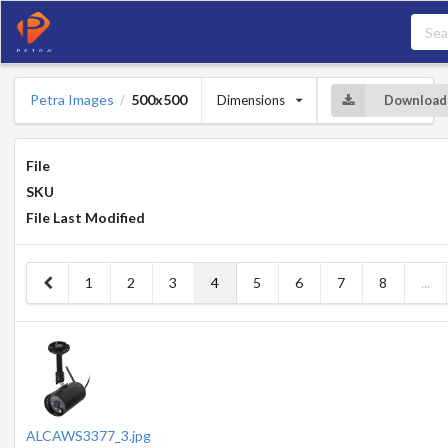
Petra Images
500x500
Dimensions
Download
/
File
SKU
File Last Modified
1
2
3
4
5
6
7
8
...
ALCAWS3377_3.jpg