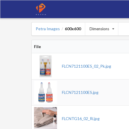
Petra Images
600x600
Dimensions
/
File
FLCN7121100ES_02_Pk.jpg
FLCN7121100ES.jpg
FLCNTG16_02_Ri.jpg