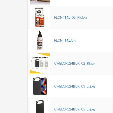
FLCNTM1_05_Pk.jpg
FLCNTM1.jpg
CHELCF124BLK_02_Ri.jpg
CHELCF124BLK_03_Li.jpg
CHELCF124BLK_05_Li.jpg