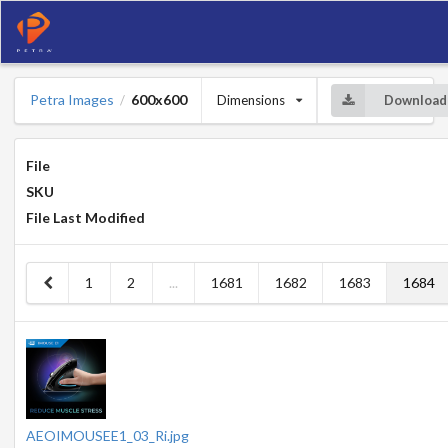
Petra Images
600x600
Dimensions
Download
/
File
SKU
File Last Modified
1
2
...
1681
1682
1683
1684
AEOIMOUSEE1_03_Ri.jpg