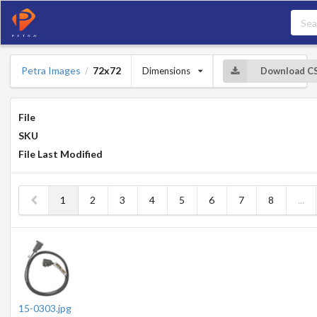
Petra Images
72x72
Dimensions
Download C
/
File
SKU
File Last Modified
1
2
3
4
5
6
7
8
...
15-0303.jpg